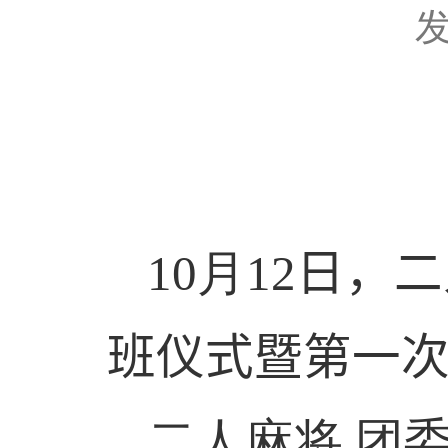
发
10
月
12
日，二
班仪式暨第一
二人麻将 团